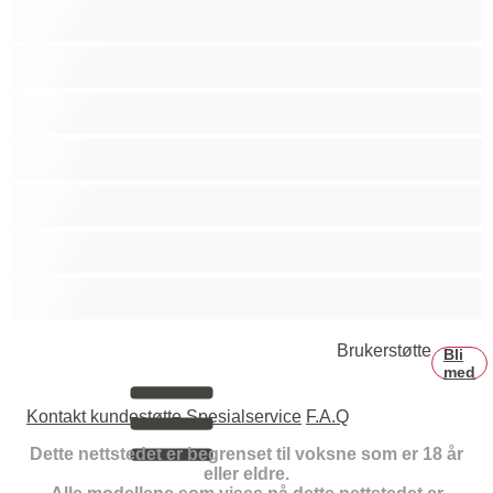
Bifil
College
Hetero
Homo
Muskler
Par
Stor pikk
Brukerstøtte
Bli
med
Kontakt kundestøtte
Spesialservice
F.A.Q
Dette nettstedet er begrenset til voksne som er 18 år
eller eldre.