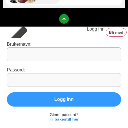
Logg inn
Bli med
Brukernavn:
Passord:
Logg inn
Glemt passord?
Tilbakestill her