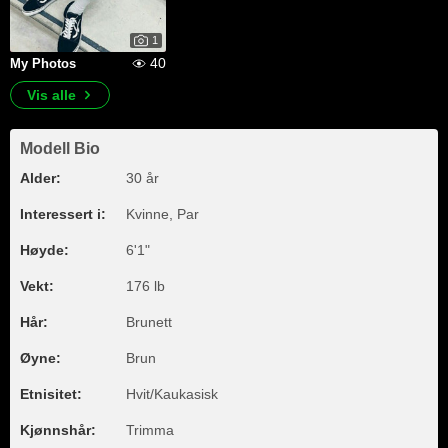
1
40
My Photos
Vis alle
Modell Bio
Alder:
30 år
Interessert i:
Kvinne, Par
Høyde:
6'1"
Vekt:
176 lb
Hår:
Brunett
Øyne:
Brun
Etnisitet:
Hvit/Kaukasisk
Kjønnshår:
Trimma