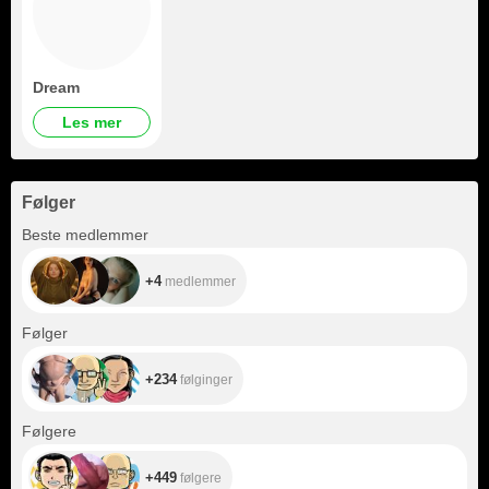
Dream
Les mer
Følger
+4
Beste medlemmer
+4
medlemmer
+234
Følger
+234
følginger
+449
Følgere
+449
følgere