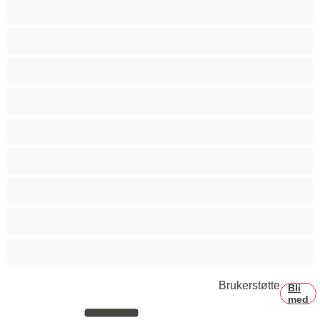
Bamser
Best for Privates
Bifil
College
Hetero
Homo
Muskler
Par
Stor pikk
Brukerstøtte
Bli
med