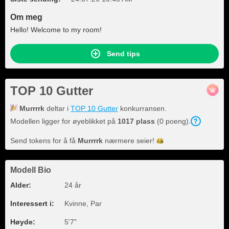
Om meg
Hello! Welcome to my room!
Send tips
TOP 10 Gutter
Murrrrk
deltar i
TOP 10 Gutter
konkurransen.
Modellen ligger for øyeblikket på
1017 plass
(0 poeng).
Send tokens for å få
Murrrrk
nærmere
seier!
Modell Bio
Alder:
24 år
Interessert i:
Kvinne, Par
Høyde:
5'7"