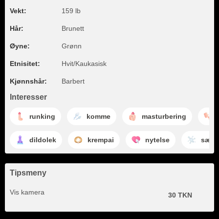
Vekt:
159 lb
Hår:
Brunett
Øyne:
Grønn
Etnisitet:
Hvit/Kaukasisk
Kjønnshår:
Barbert
Interesser
runking
komme
masturbering
dildolek
krempai
nytelse
sædd
Tipsmeny
Vis kamera
30 TKN