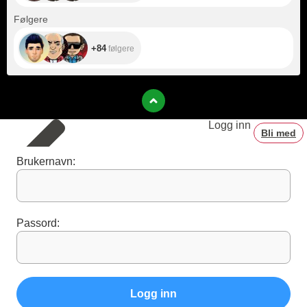
+84
Følgere
+84
følgere
Logg inn
Bli med
Brukernavn:
Passord:
Logg inn