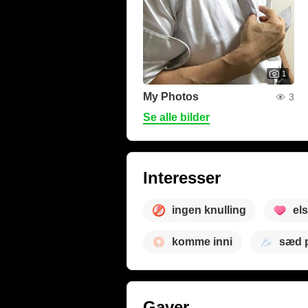
1
My Photos
3
Se alle bilder
Interesser
ingen knulling
el
komme inni
sæd 
Gaver