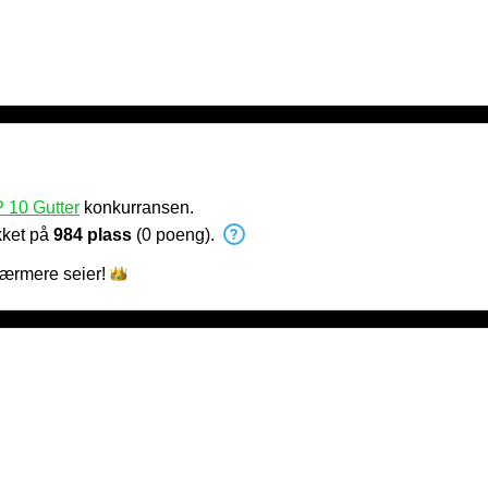
 10 Gutter
konkurransen.
kket på
984 plass
(0 poeng).
ærmere
seier!