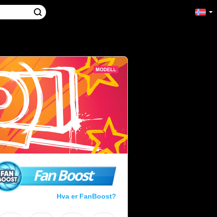
Fan Boost
Hva er FanBoost?