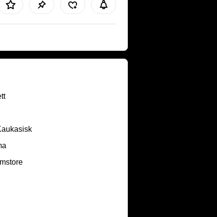
tt
Kaukasisk
ma
mstore