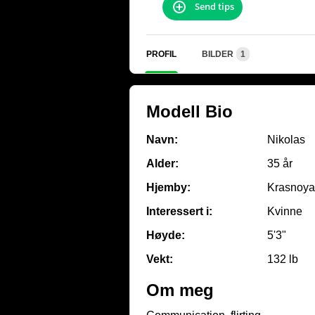
Send tips
PROFIL
BILDER
1
Modell Bio
Navn:
Nikolas
Alder:
35 år
Hjemby:
Krasnoya
Interessert i:
Kvinne
Høyde:
5'3"
Vekt:
132 lb
Om meg