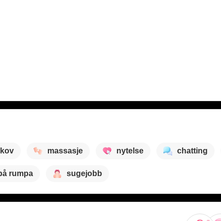
skov
massasje
nytelse
chatting
på rumpa
sugejobb