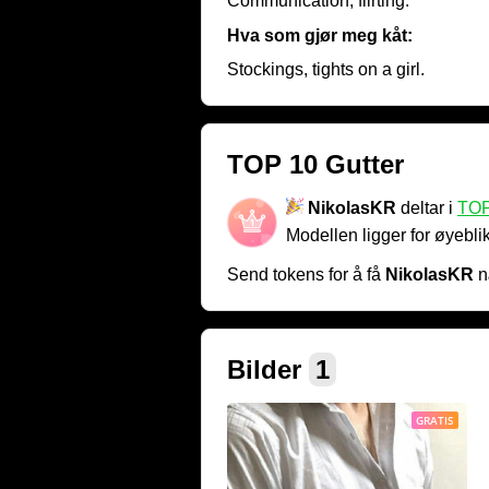
Communication, flirting.
Hva som gjør meg kåt:
Stockings, tights on a girl.
TOP 10 Gutter
NikolasKR
deltar i
TOP
Modellen ligger for øyebli
Send tokens for å få
NikolasKR
n
Bilder
1
GRATIS